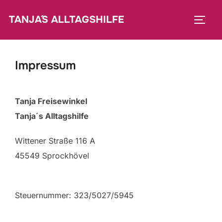
Zum
TANJA´S ALLTAGSHILFE
Inhalt
SEIT
springen
Impressum
Tanja Freisewinkel
Tanja´s Alltagshilfe
Wittener Straße 116 A
45549 Sprockhövel
Steuernummer: 323/5027/5945