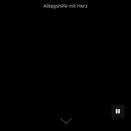
Alltagshilfe mit Herz
HINTER
Zum
Inhalt